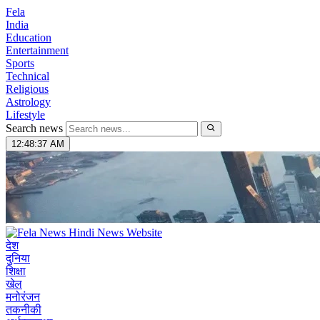
Fela
India
Education
Entertainment
Sports
Technical
Religious
Astrology
Lifestyle
Search news
12:48:38 AM
देश
दुनिया
शिक्षा
खेल
मनोरंजन
तकनीकी