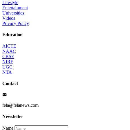
Lifestyle
Entertainment
Universities
Videos
Privacy Policy
Education
AICTE
NAAC
CBSE
NIRF
UGC
NTA
Contact
fela@felanews.com
Newsletter
Name