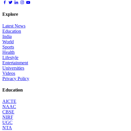
Explore
Latest News
Education
India
World
Sports
Health
Lifestyle
Entertainment
Universities
Videos
Privacy Policy
Education
AICTE
NAAC
CBSE
NIRF
UGC
NTA