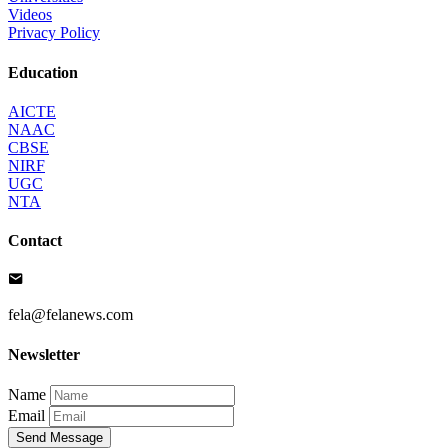
Videos
Privacy Policy
Education
AICTE
NAAC
CBSE
NIRF
UGC
NTA
Contact
fela@felanews.com
Newsletter
Name
Email
Send Message