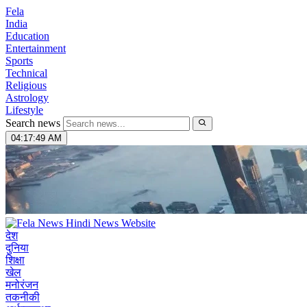
Fela
India
Education
Entertainment
Sports
Technical
Religious
Astrology
Lifestyle
Search news
04:17:50 AM
देश
दुनिया
शिक्षा
खेल
मनोरंजन
तकनीकी