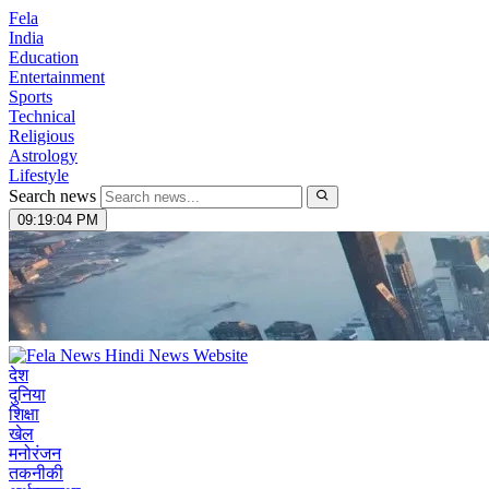
Fela
India
Education
Entertainment
Sports
Technical
Religious
Astrology
Lifestyle
Search news
09:19:05 PM
देश
दुनिया
शिक्षा
खेल
मनोरंजन
तकनीकी