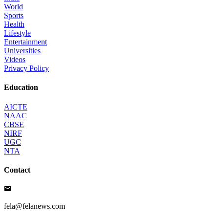
World
Sports
Health
Lifestyle
Entertainment
Universities
Videos
Privacy Policy
Education
AICTE
NAAC
CBSE
NIRF
UGC
NTA
Contact
fela@felanews.com