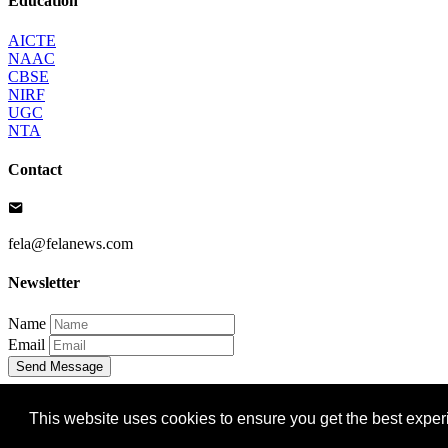
Education
AICTE
NAAC
CBSE
NIRF
UGC
NTA
Contact
fela@felanews.com
Newsletter
Name
Email
Send Message
Copyright 2026 by Fela. All Rights Reserved. Designed & Deve
This website uses cookies to ensure you get the best expe