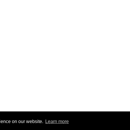
loped By
Kito Infocom
rience on our website.
Learn more