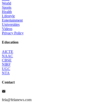
World
Sports
Health
Lifestyle
Entertainment
Universities
Videos
Privacy Policy
Education
AICTE
NAAC
CBSE
NIRF
UGC
NTA
Contact
fela@felanews.com