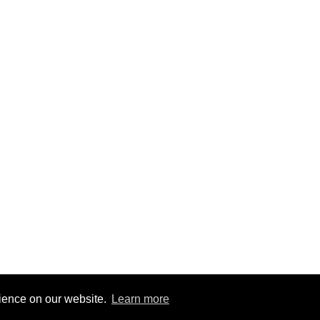
loped By
Kito Infocom
rience on our website.
Learn more