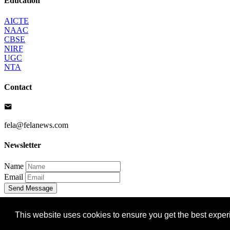
Education
AICTE
NAAC
CBSE
NIRF
UGC
NTA
Contact
fela@felanews.com
Newsletter
Name
Email
Send Message
Copyright 2026 by Fela. All Rights Reserved. Designed & Deve
This website uses cookies to ensure you get the best expe