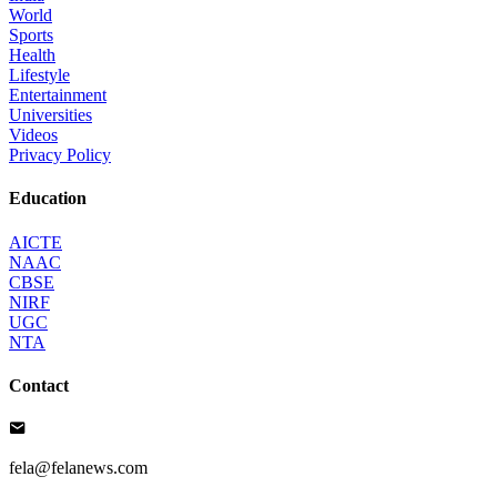
World
Sports
Health
Lifestyle
Entertainment
Universities
Videos
Privacy Policy
Education
AICTE
NAAC
CBSE
NIRF
UGC
NTA
Contact
fela@felanews.com