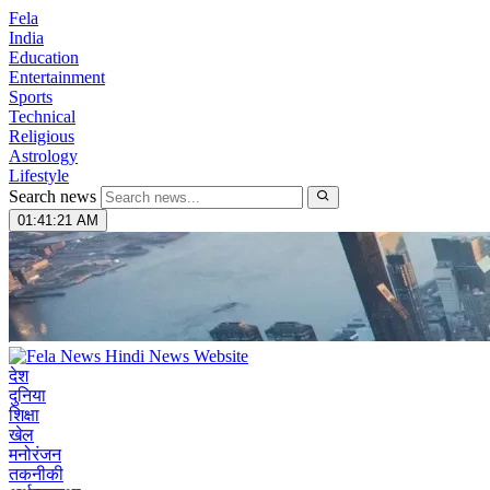
Fela
India
Education
Entertainment
Sports
Technical
Religious
Astrology
Lifestyle
Search news
01:41:22 AM
देश
दुनिया
शिक्षा
खेल
मनोरंजन
तकनीकी