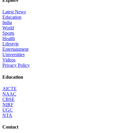
Explore
Latest News
Education
India
World
Sports
Health
Lifestyle
Entertainment
Universities
Videos
Privacy Policy
Education
AICTE
NAAC
CBSE
NIRF
UGC
NTA
Contact