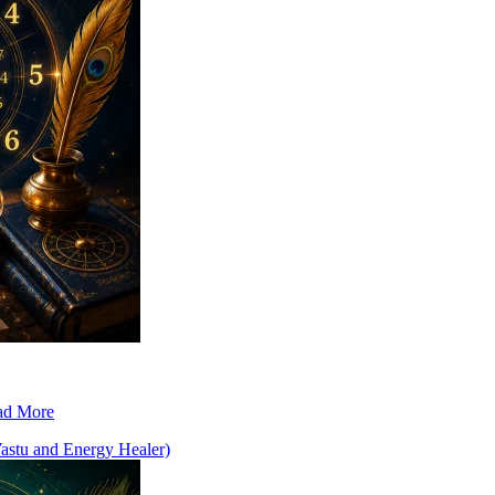
ad More
Vastu and Energy Healer)