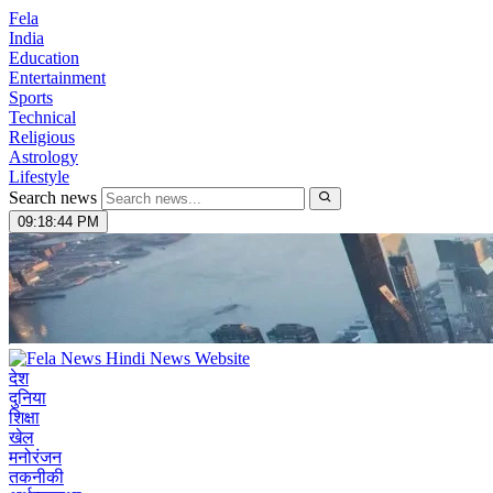
Fela
India
Education
Entertainment
Sports
Technical
Religious
Astrology
Lifestyle
Search news
09:18:46 PM
देश
दुनिया
शिक्षा
खेल
मनोरंजन
तकनीकी