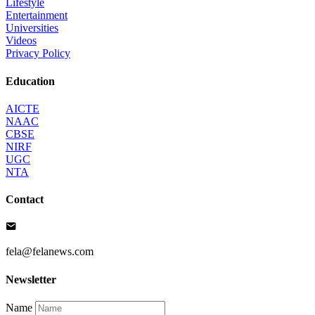
Lifestyle
Entertainment
Universities
Videos
Privacy Policy
Education
AICTE
NAAC
CBSE
NIRF
UGC
NTA
Contact
fela@felanews.com
Newsletter
Name