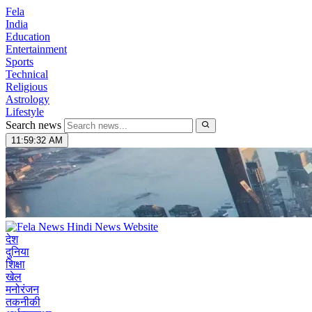
Fela
India
Education
Entertainment
Sports
Technical
Religious
Astrology
Lifestyle
Search news
11:59:33 AM
देश
दुनिया
शिक्षा
खेल
मनोरंजन
तकनीकी