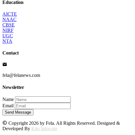
Education
AICTE
NAAC
CBSE
NIRF
UGC
NTA
Contact
fela@felanews.com
Newsletter
Name
Email
Send Message
Copyright 2026 by Fela. All Rights Reserved. Designed &
Developed By
Kito Infocom