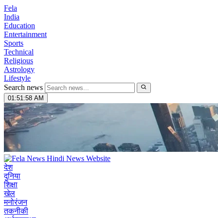
Fela
India
Education
Entertainment
Sports
Technical
Religious
Astrology
Lifestyle
Search news
01:51:59 AM
देश
दुनिया
शिक्षा
खेल
मनोरंजन
तकनीकी