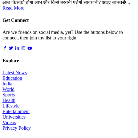
आज किसको होगा लाभ और किसे बरतनी पड़ेगी सावधानी? आइए जानत�...
Read More
Get Connect
Are we friends on social media, yet? Use the buttons below to
connect, then join my list to your right.
Explore
Latest News
Education
India
World
Sports
Health
Lifestyle
Entertainment
Universities
Videos
Privacy Policy