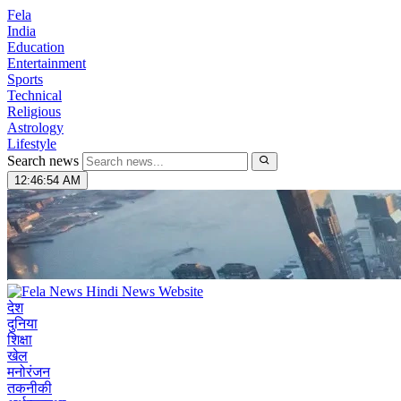
Fela
India
Education
Entertainment
Sports
Technical
Religious
Astrology
Lifestyle
Search news
12:46:55 AM
देश
दुनिया
शिक्षा
खेल
मनोरंजन
तकनीकी