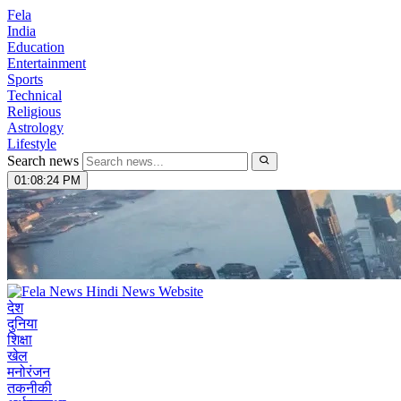
Fela
India
Education
Entertainment
Sports
Technical
Religious
Astrology
Lifestyle
Search news
01:08:25 PM
देश
दुनिया
शिक्षा
खेल
मनोरंजन
तकनीकी