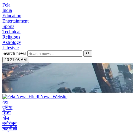
Fela
India
Education
Entertainment
Sports
Technical
Religious
Astrology
Lifestyle
Search news
10:21:04 AM
देश
दुनिया
शिक्षा
खेल
मनोरंजन
तकनीकी