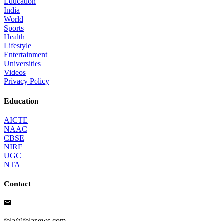
Education
India
World
Sports
Health
Lifestyle
Entertainment
Universities
Videos
Privacy Policy
Education
AICTE
NAAC
CBSE
NIRF
UGC
NTA
Contact
fela@felanews.com