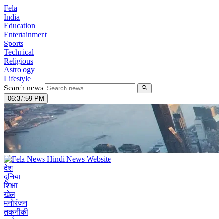
Fela
India
Education
Entertainment
Sports
Technical
Religious
Astrology
Lifestyle
Search news
06:38:00 PM
देश
दुनिया
शिक्षा
खेल
मनोरंजन
तकनीकी