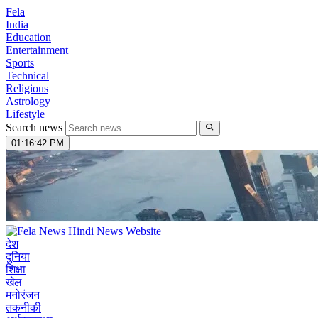
Fela
India
Education
Entertainment
Sports
Technical
Religious
Astrology
Lifestyle
Search news
01:16:43 PM
देश
दुनिया
शिक्षा
खेल
मनोरंजन
तकनीकी