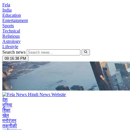
Fela
India
Education
Entertainment
Sports
Technical
Religious
Astrology
Lifestyle
Search news
09:16:39 PM
देश
दुनिया
शिक्षा
खेल
मनोरंजन
तकनीकी