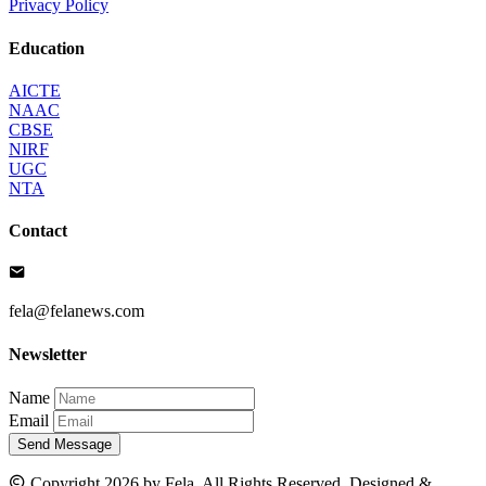
Privacy Policy
Education
AICTE
NAAC
CBSE
NIRF
UGC
NTA
Contact
fela@felanews.com
Newsletter
Name
Email
Send Message
Copyright 2026 by Fela. All Rights Reserved. Designed &