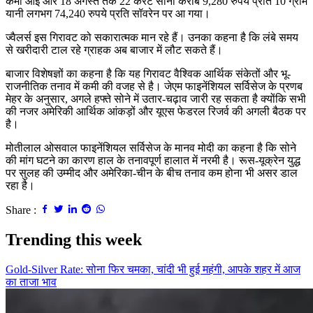
कमी आई और 18 अगस्त तक 22 कैरेट सोना करीब 9,280 रुपये प्रति 10 ग्राम
यानी लगभग 74,240 रुपये प्रति सॉवरेन पर आ गया।
ज्वैलर्स इस गिरावट को सकारात्मक मान रहे हैं। उनका कहना है कि लंबे समय
से खरीदारी टाल रहे ग्राहक अब बाजार में लौट सकते हैं।
बाजार विशेषज्ञों का कहना है कि यह गिरावट वैश्विक आर्थिक संकेतों और भू-
राजनीतिक तनाव में कमी की वजह से है। जेएम फाइनेंशियल सर्विसेज के प्रणब
मेहर के अनुसार, अगले हफ्ते सोने में उतार-चढ़ाव जारी रह सकता है क्योंकि सभी
की नजर अमेरिकी आर्थिक आंकड़ों और यूएस फेडरल रिजर्व की अगली बैठक पर
है।
मोतीलाल ओसवाल फाइनेंशियल सर्विसेज के मानव मोदी का कहना है कि सोने
की मांग घटने का कारण हाल के तनावपूर्ण हालात में नरमी है। रूस-यूक्रेन युद्ध
पर सुलह की उम्मीद और अमेरिका-चीन के बीच तनाव कम होना भी असर डाल
रहा है।
Share :
Trending this week
Gold-Silver Rate: सोना फिर चमका, चांदी भी हुई महंगी, आपके शहर में आज
का ताजा भाव