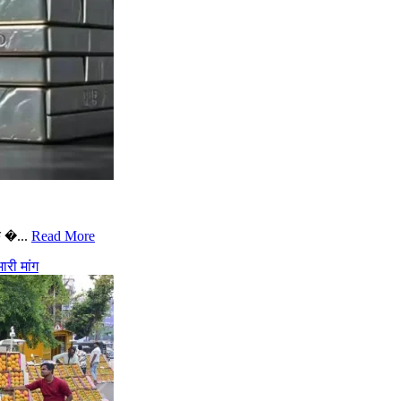
े �...
Read More
री मांग