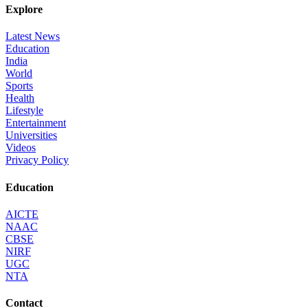
Explore
Latest News
Education
India
World
Sports
Health
Lifestyle
Entertainment
Universities
Videos
Privacy Policy
Education
AICTE
NAAC
CBSE
NIRF
UGC
NTA
Contact