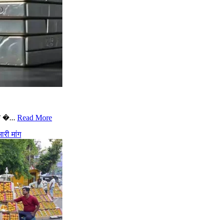
े �...
Read More
री मांग