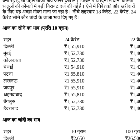
बना रहे हैं, तो पहले ताजा भाव जरूर देख लें। पिछले पांच दिनों में दोनों कीमती
धातुओं की कीमतों में बड़ी गिरावट दर्ज की गई है। ऐसे में निवेशकों और खरीदारों
के लिए यह अच्छा मौका माना जा रहा है। नीचे शहरवार 18 कैरेट, 22 कैरेट, 24
कैरेट सोने और चांदी के ताजा भाव दिए गए हैं।
आज का सोने का भाव (प्रति 10 ग्राम)
शहर
24 कैरेट
22 कै
दिल्ली
₹1,55,910
₹1,4
मुंबई
₹1,52,730
₹1,4
कोलकाता
₹1,52,730
₹1,4
चेन्नई
₹1,54,910
₹1,4
पटना
₹1,55,810
₹1,4
लखनऊ
₹1,55,910
₹1,4
जयपुर
₹1,55,910
₹1,4
अहमदाबाद
₹1,55,810
₹1,4
बेंगलुरु
₹1,52,730
₹1,4
हैदराबाद
₹1,52,730
₹1,4
आज का चांदी का भाव
शहर
10 ग्राम
100 ग्र
दिल्ली
₹2,650
₹26,50