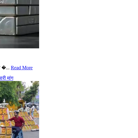
े �...
Read More
री मांग