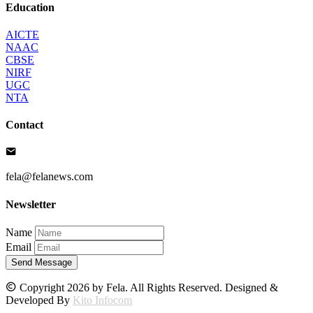
Education
AICTE
NAAC
CBSE
NIRF
UGC
NTA
Contact
fela@felanews.com
Newsletter
Name
Email
Send Message
Copyright 2026 by Fela. All Rights Reserved. Designed &
Developed By
Kito Infocom