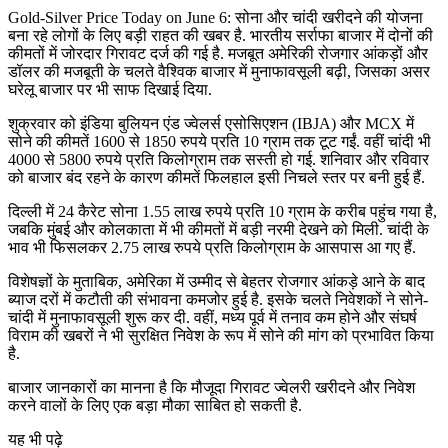
Gold-Silver Price Today on June 6: सोना और चांदी खरीदने की योजना
बना रहे लोगों के लिए बड़ी राहत की खबर है. भारतीय सर्राफा बाजार में दोनों की
कीमतों में जोरदार गिरावट दर्ज की गई है. मजबूत अमेरिकी रोजगार आंकड़ों और
डॉलर की मजबूती के चलते वैश्विक बाजार में मुनाफावसूली बढ़ी, जिसका असर
घरेलू बाजार पर भी साफ दिखाई दिया.
शुक्रवार को इंडिया बुलियन एंड ज्वेलर्स एसोसिएशन (IBJA) और MCX में
सोने की कीमतें 1600 से 1850 रुपये प्रति 10 ग्राम तक टूट गईं. वहीं चांदी भी
4000 से 5800 रुपये प्रति किलोग्राम तक सस्ती हो गई. शनिवार और रविवार
को बाजार बंद रहने के कारण कीमतें फिलहाल इसी निचले स्तर पर बनी हुई हैं.
दिल्ली में 24 कैरेट सोना 1.55 लाख रुपये प्रति 10 ग्राम के करीब पहुंच गया है,
जबकि मुंबई और कोलकाता में भी कीमतों में बड़ी नरमी देखने को मिली. चांदी के
भाव भी फिसलकर 2.75 लाख रुपये प्रति किलोग्राम के आसपास आ गए हैं.
विशेषज्ञों के मुताबिक, अमेरिका में उम्मीद से बेहतर रोजगार आंकड़े आने के बाद
ब्याज दरों में कटौती की संभावना कमजोर हुई है. इसके चलते निवेशकों ने सोने-
चांदी में मुनाफावसूली शुरू कर दी. वहीं, मध्य पूर्व में तनाव कम होने और संघर्ष
विराम की खबरों ने भी सुरक्षित निवेश के रूप में सोने की मांग को प्रभावित किया
है.
बाजार जानकारों का मानना है कि मौजूदा गिरावट ज्वेलरी खरीदने और निवेश
करने वालों के लिए एक बड़ा मौका साबित हो सकती है.
यह भी पढ़े