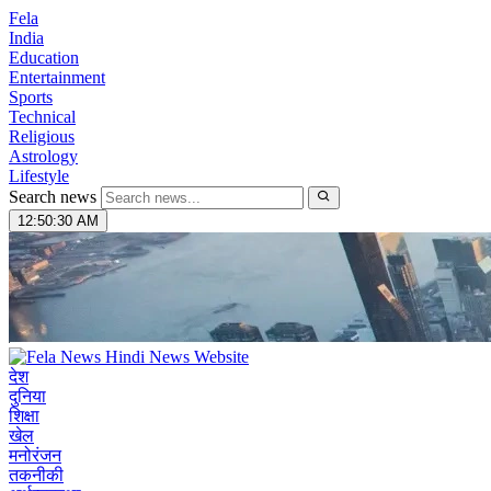
Fela
India
Education
Entertainment
Sports
Technical
Religious
Astrology
Lifestyle
Search news
12:50:31 AM
देश
दुनिया
शिक्षा
खेल
मनोरंजन
तकनीकी