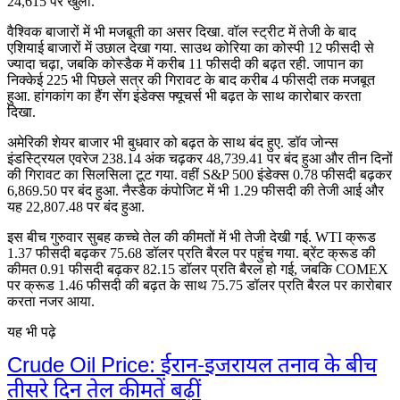
24,615 पर खुला.
वैश्विक बाजारों में भी मजबूती का असर दिखा. वॉल स्ट्रीट में तेजी के बाद
एशियाई बाजारों में उछाल देखा गया. साउथ कोरिया का कोस्पी 12 फीसदी से
ज्यादा चढ़ा, जबकि कोस्डैक में करीब 11 फीसदी की बढ़त रही. जापान का
निक्केई 225 भी पिछले सत्र की गिरावट के बाद करीब 4 फीसदी तक मजबूत
हुआ. हांगकांग का हैंग सेंग इंडेक्स फ्यूचर्स भी बढ़त के साथ कारोबार करता
दिखा.
अमेरिकी शेयर बाजार भी बुधवार को बढ़त के साथ बंद हुए. डॉव जोन्स
इंडस्ट्रियल एवरेज 238.14 अंक चढ़कर 48,739.41 पर बंद हुआ और तीन दिनों
की गिरावट का सिलसिला टूट गया. वहीं S&P 500 इंडेक्स 0.78 फीसदी बढ़कर
6,869.50 पर बंद हुआ. नैस्डैक कंपोजिट में भी 1.29 फीसदी की तेजी आई और
यह 22,807.48 पर बंद हुआ.
इस बीच गुरुवार सुबह कच्चे तेल की कीमतों में भी तेजी देखी गई. WTI क्रूड
1.37 फीसदी बढ़कर 75.68 डॉलर प्रति बैरल पर पहुंच गया. ब्रेंट क्रूड की
कीमत 0.91 फीसदी बढ़कर 82.15 डॉलर प्रति बैरल हो गई, जबकि COMEX
पर क्रूड 1.46 फीसदी की बढ़त के साथ 75.75 डॉलर प्रति बैरल पर कारोबार
करता नजर आया.
यह भी पढ़े
Crude Oil Price: ईरान-इजरायल तनाव के बीच
तीसरे दिन तेल कीमतें बढ़ीं