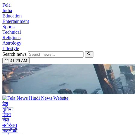
Fela
India
Education
Entertainment
Sports
Technical
Religious
Astrology
Lifestyle
Search news
11:41:30 AM
देश
दुनिया
शिक्षा
खेल
मनोरंजन
तकनीकी