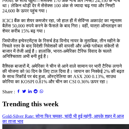
गिरावट के साथ खुला—सेंसेक्स 170 अंक नीचे और निफ्टी 24,550 के नीचे
था। लेकिन थोड़ी देर में सेंसेक्स 100 अंक से ज्यादा चढ़ गया और निफ्टी
24,600 के ऊपर पहुंच गया।
ICICI बैंक का शेयर कमजोर रहा, जो हाल ही में सेविंग्स अकाउंट का न्यूनतम
बैलेंस 50,000 रुपये करने के फैसले के बाद गिरा। वहीं, यात्रा ऑनलाइन का
शेयर करीब 15% बढ़ गया।
जियोजीत इन्वेस्टमेंट्स के रिसर्च हेड विनोद नायर के मुताबिक, तीन महीने के
निचले स्तर के बाद विदेशी निवेशकों की वापसी और अच्छे ग्लोबल संकेतों से
बाजार में तेजी आई है। हालांकि, भारत-अमेरिका टैरिफ विवाद के चलते
अनिश्चितता अभी बनी हुई है।
वैश्विक बाजारों में, अमेरिका ने चीन से आने वाले सामान पर भारी टैरिफ लगाने
की योजना को 90 दिन के लिए टाल दिया है। जापान का निक्केई 2% की बढ़त
के साथ रिकॉर्ड पर बंद हुआ, ऑस्ट्रेलिया का ASX 200 0.13%, साउथ
कोरिया का KOSPI 0.81% और चीन का CSI 0.36% ऊपर रहा।
Share :
Trending this week
Gold-Silver Rate: सोना फिर चमका, चांदी भी हुई महंगी, आपके शहर में आज
का ताजा भाव