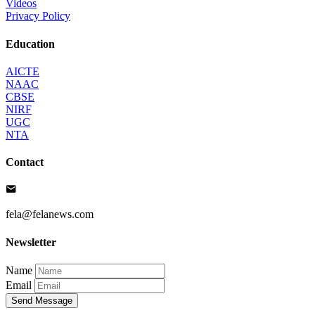
Videos
Privacy Policy
Education
AICTE
NAAC
CBSE
NIRF
UGC
NTA
Contact
fela@felanews.com
Newsletter
Name
Email
Send Message