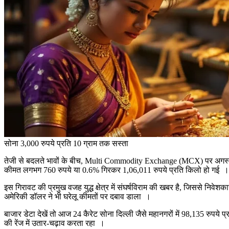
सोना 3,000 रुपये प्रति 10 ग्राम तक सस्ता
तेजी से बदलते भावों के बीच, Multi Commodity Exchange (MCX) पर अगस्त 
कीमत लगभग 760 रुपये या 0.6% गिरकर 1,06,011 रुपये प्रति किलो हो गई । दूसर
इस गिरावट की प्रमुख वजह युद्ध क्षेत्र में संघर्षविराम की खबर है, जिससे नि
अमेरिकी डॉलर ने भी घरेलू कीमतों पर दबाव डाला ।
बाजार डेटा देखें तो आज 24 कैरेट सोना दिल्ली जैसे महानगरों में 98,135 रुपय
की रेंज में उतार-चढ़ाव करता रहा ।