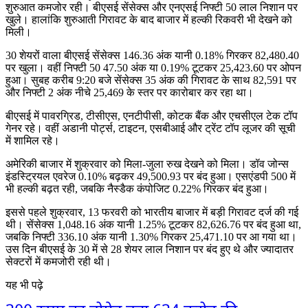
शुरुआत कमजोर रही। बीएसई सेंसेक्स और एनएसई निफ्टी 50 लाल निशान पर
खुले। हालांकि शुरुआती गिरावट के बाद बाजार में हल्की रिकवरी भी देखने को
मिली।
30 शेयरों वाला बीएसई सेंसेक्स 146.36 अंक यानी 0.18% गिरकर 82,480.40
पर खुला। वहीं निफ्टी 50 47.50 अंक या 0.19% टूटकर 25,423.60 पर ओपन
हुआ। सुबह करीब 9:20 बजे सेंसेक्स 35 अंक की गिरावट के साथ 82,591 पर
और निफ्टी 2 अंक नीचे 25,469 के स्तर पर कारोबार कर रहा था।
बीएसई में पावरग्रिड, टीसीएस, एनटीपीसी, कोटक बैंक और एचसीएल टेक टॉप
गेनर रहे। वहीं अडानी पोर्ट्स, टाइटन, एसबीआई और ट्रेंट टॉप लूजर की सूची
में शामिल रहे।
अमेरिकी बाजार में शुक्रवार को मिला-जुला रुख देखने को मिला। डॉव जोन्स
इंडस्ट्रियल एवरेज 0.10% बढ़कर 49,500.93 पर बंद हुआ। एसएंडपी 500 में
भी हल्की बढ़त रही, जबकि नैस्डैक कंपोजिट 0.22% गिरकर बंद हुआ।
इससे पहले शुक्रवार, 13 फरवरी को भारतीय बाजार में बड़ी गिरावट दर्ज की गई
थी। सेंसेक्स 1,048.16 अंक यानी 1.25% टूटकर 82,626.76 पर बंद हुआ था,
जबकि निफ्टी 336.10 अंक यानी 1.30% गिरकर 25,471.10 पर आ गया था।
उस दिन बीएसई के 30 में से 28 शेयर लाल निशान पर बंद हुए थे और ज्यादातर
सेक्टरों में कमजोरी रही थी।
यह भी पढ़े