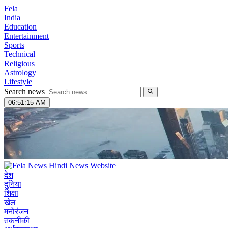
Fela
India
Education
Entertainment
Sports
Technical
Religious
Astrology
Lifestyle
Search news
06:51:16 AM
देश
दुनिया
शिक्षा
खेल
मनोरंजन
तकनीकी