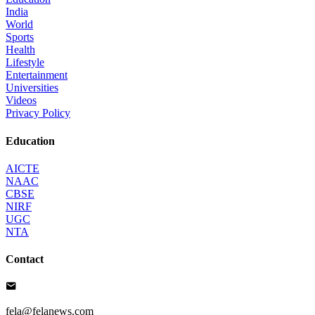
India
World
Sports
Health
Lifestyle
Entertainment
Universities
Videos
Privacy Policy
Education
AICTE
NAAC
CBSE
NIRF
UGC
NTA
Contact
fela@felanews.com