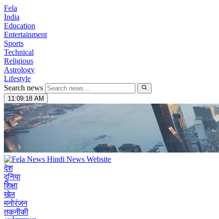
Fela
India
Education
Entertainment
Sports
Technical
Religious
Astrology
Lifestyle
Search news
11:09:19 AM
देश
दुनिया
शिक्षा
खेल
मनोरंजन
तकनीकी