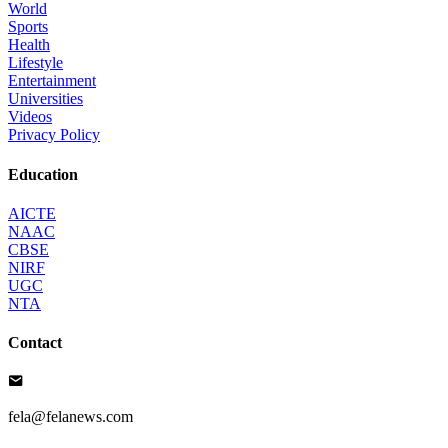
World
Sports
Health
Lifestyle
Entertainment
Universities
Videos
Privacy Policy
Education
AICTE
NAAC
CBSE
NIRF
UGC
NTA
Contact
fela@felanews.com