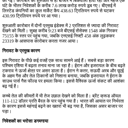
की गई। कारोबार की शुरुआत से ही बाजार में बिकवाली हावी रही और महज एक
घंटे के भीतर निवेशकों के करीब 7.6 लाख करोड़ रुपये डूब गए। बीएसई में
लिस्टेड कंपनियों का कुल मार्केट कैप 438.63 ट्रिलियन रुपये से घटकर
430.99 ट्रिलियन रुपये पर आ गया।
शुरुआती कारोबार में दोनों प्रमुख इंडेक्स में 2 प्रतिशत से ज्यादा की गिरावट
देखने को मिली। सुबह करीब 9:23 बजे बीएसई सेंसेक्स 1548 अंक गिरकर
75155 के स्तर पर पहुंच गया, जबकि एनएसई निफ्टी 458 अंक लुढ़ककर
23319 के आसपास कारोबार करता नजर आया।
गिरावट के प्रमुख कारण
इस गिरावट के पीछे कई वजहें एक साथ सामने आई हैं। सबसे बड़ा कारण
पश्चिम एशिया में बढ़ता तनाव माना जा रहा है। ईरान और इजरायल के बीच बढ़ते
टकराव ने ऊर्जा क्षेत्र पर असर डाला है। ईरान ने कतर, सऊदी अरब और यूएई
के अहम गैस और तेल ठिकानों को निशाना बनाया, जबकि इजरायल ने ईरान के
साउथ पार्स गैस फील्ड पर हमला किया। इससे वैश्विक ऊर्जा संकट की आशंका
बढ़ गई है।
कच्चे तेल की कीमतों में भी तेज उछाल देखने को मिला है। ब्रेंट क्रूड ऑयल
111-112 डॉलर प्रति बैरल के पार पहुंच गया है। भारत की आयात पर निर्भरता
के कारण इससे महंगाई बढ़ने का खतरा भी बढ़ गया है, जिसका असर बाजार पर
पड़ा।
निवेशकों का भरोसा डगमगाया