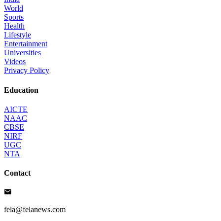
World
Sports
Health
Lifestyle
Entertainment
Universities
Videos
Privacy Policy
Education
AICTE
NAAC
CBSE
NIRF
UGC
NTA
Contact
fela@felanews.com