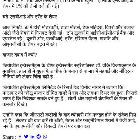
निफ्टी-50 भी 100 अंक गिरकर 25,100 के नीचे खुला। हालांकि एसबीआई के
शेयर में 1% की तेजी दर्ज की गई।
चढ़े एसबीआई और ट्रेंट के शेयर
आज निफ्टी-50 में हीरो मोटरकॉर्प, टाटा मोटर्स, टेक महिंद्रा, विप्रो और बजाज
ऑटो जैसे शेयरों में गिरावट देखी गई। टॉप लूजर्स में आईसीआईसीआई बैंक और
एयरटेल रहे। दूसरी ओर, एसबीआई, ट्रेंट, एशियन पेंट्स, मारुति और
ओएनजीसी के शेयर बढ़त में रहे।
बाजार दबाव में क्यों?
जियोजीत इन्वेस्टमेंट्स के चीफ इन्वेस्टमेंट स्ट्रैटजिस्ट डॉ. वीके विजयकुमार के
मुताबिक, हाल ही में यूएस फेड चीफ के बयान से बाजार में महंगाई और मौद्रिक
नीतियों को लेकर चिंता बढ़ी है।
जियोजीत इन्वेस्टमेंट्स लिमिटेड के रिसर्च हेड विनोद नायर ने बताया कि
मंगलवार को घरेलू बाजार सीमित दायरे में रहा और लगभग स्थिर बंद हुआ, जिससे
साफ है कि निवेशक सतर्क बने हुए हैं। छोटी और मझोली कंपनियों के शेयर भी
कमजोर दिखे।
उन्होंने कहा कि जीएसटी कटौती के बाद त्योहारी मांग मजबूत होने के संकेत मिल
रहे हैं। सेक्टर की बात करें तो ऑटो, मेटल और फाइनेंशियल शेयरों में तेजी आई,
जबकि एफएमसीजी और रियल्टी शेयरों पर दबाव रहा।
Share :