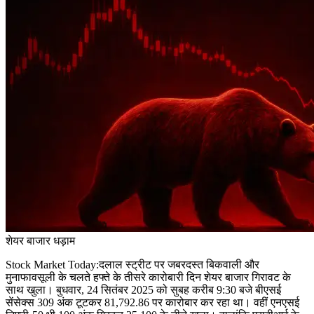
शेयर बाजार धड़ाम
Stock Market Today:दलाल स्ट्रीट पर जबरदस्त बिकवाली और
मुनाफावसूली के चलते हफ्ते के तीसरे कारोबारी दिन शेयर बाजार गिरावट के
साथ खुला। बुधवार, 24 सितंबर 2025 को सुबह करीब 9:30 बजे बीएसई
सेंसेक्स 309 अंक टूटकर 81,792.86 पर कारोबार कर रहा था। वहीं एनएसई