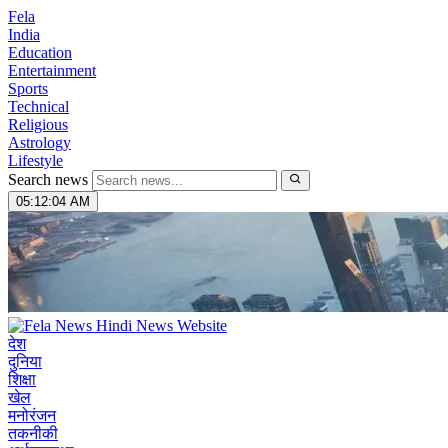
Fela
India
Education
Entertainment
Sports
Technical
Religious
Astrology
Lifestyle
Search news
05:12:05 AM
देश
दुनिया
शिक्षा
खेल
मनोरंजन
तकनीकी