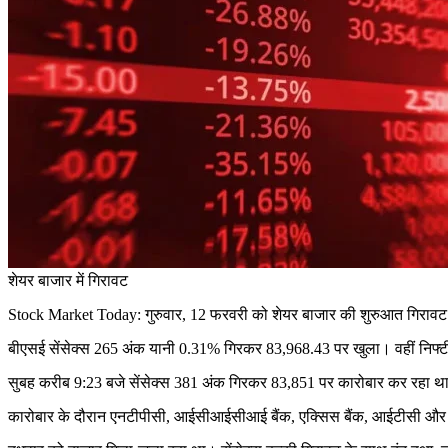
शेयर बाजार में गिरावट
Stock Market Today: गुरुवार, 12 फरवरी को शेयर बाजार की शुरुआत गिरावट क
बीएसई सेंसेक्स 265 अंक यानी 0.31% गिरकर 83,968.43 पर खुला। वहीं नि
सुबह करीब 9:23 बजे सेंसेक्स 381 अंक गिरकर 83,851 पर कारोबार कर रहा था
कारोबार के दौरान एनटीपीसी, आईसीआईसीआई बैंक, एक्सिस बैंक, आईटीसी और पाव