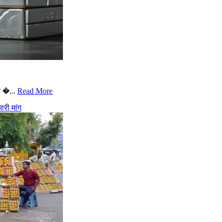
े �...
Read More
री मांग