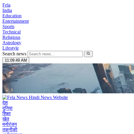
Fela
India
Education
Entertainment
Sports
Technical
Religious
Astrology
Lifestyle
Search news
11:09:50 AM
देश
दुनिया
शिक्षा
खेल
मनोरंजन
तकनीकी