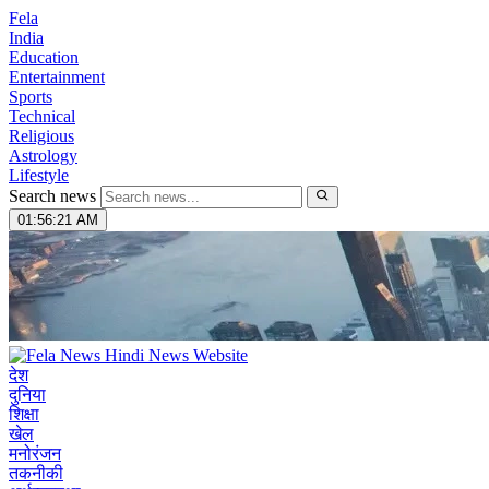
Fela
India
Education
Entertainment
Sports
Technical
Religious
Astrology
Lifestyle
Search news
01:56:23 AM
देश
दुनिया
शिक्षा
खेल
मनोरंजन
तकनीकी