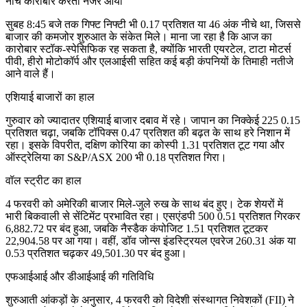
नीचे कारोबार करता नजर आया
सुबह 8:45 बजे तक गिफ्ट निफ्टी भी 0.17 प्रतिशत या 46 अंक नीचे था, जिससे
बाजार की कमजोर शुरुआत के संकेत मिले। माना जा रहा है कि आज का
कारोबार स्टॉक-स्पेसिफिक रह सकता है, क्योंकि भारती एयरटेल, टाटा मोटर्स
पीवी, हीरो मोटोकॉर्प और एलआईसी सहित कई बड़ी कंपनियों के तिमाही नतीजे
आने वाले हैं।
एशियाई बाजारों का हाल
गुरुवार को ज्यादातर एशियाई बाजार दबाव में रहे। जापान का निक्केई 225 0.15
प्रतिशत चढ़ा, जबकि टॉपिक्स 0.47 प्रतिशत की बढ़त के साथ हरे निशान में
रहा। इसके विपरीत, दक्षिण कोरिया का कोस्पी 1.31 प्रतिशत टूट गया और
ऑस्ट्रेलिया का S&P/ASX 200 भी 0.18 प्रतिशत गिरा।
वॉल स्ट्रीट का हाल
4 फरवरी को अमेरिकी बाजार मिले-जुले रुख के साथ बंद हुए। टेक शेयरों में
भारी बिकवाली से सेंटिमेंट प्रभावित रहा। एसएंडपी 500 0.51 प्रतिशत गिरकर
6,882.72 पर बंद हुआ, जबकि नैस्डैक कंपोजिट 1.51 प्रतिशत टूटकर
22,904.58 पर आ गया। वहीं, डॉव जोन्स इंडस्ट्रियल एवरेज 260.31 अंक या
0.53 प्रतिशत चढ़कर 49,501.30 पर बंद हुआ।
एफआईआई और डीआईआई की गतिविधि
शुरुआती आंकड़ों के अनुसार, 4 फरवरी को विदेशी संस्थागत निवेशकों (FII) ने