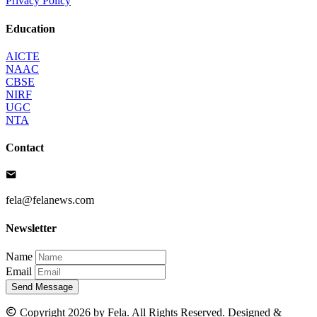
Privacy Policy
Education
AICTE
NAAC
CBSE
NIRF
UGC
NTA
Contact
fela@felanews.com
Newsletter
Name
Email
Send Message
Copyright 2026 by Fela. All Rights Reserved. Designed &