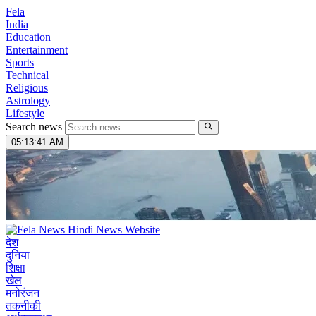
Fela
India
Education
Entertainment
Sports
Technical
Religious
Astrology
Lifestyle
Search news
05:13:43 AM
देश
दुनिया
शिक्षा
खेल
मनोरंजन
तकनीकी