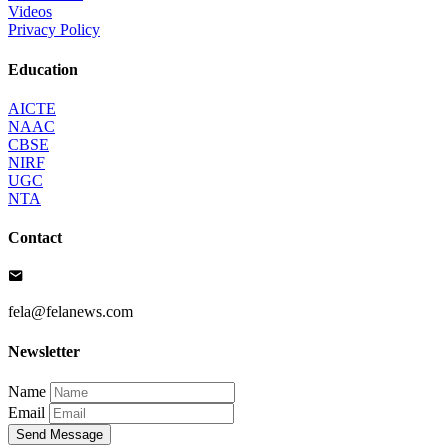
Videos
Privacy Policy
Education
AICTE
NAAC
CBSE
NIRF
UGC
NTA
Contact
fela@felanews.com
Newsletter
Name
Email
Send Message