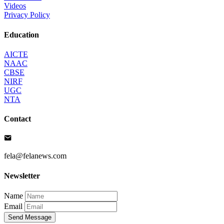
Videos
Privacy Policy
Education
AICTE
NAAC
CBSE
NIRF
UGC
NTA
Contact
fela@felanews.com
Newsletter
Name
Email
Send Message