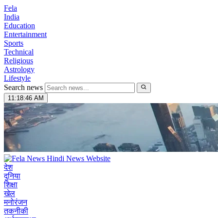
Fela
India
Education
Entertainment
Sports
Technical
Religious
Astrology
Lifestyle
Search news
11:18:47 AM
देश
दुनिया
शिक्षा
खेल
मनोरंजन
तकनीकी