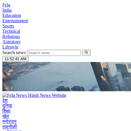
Fela
India
Education
Entertainment
Sports
Technical
Religious
Astrology
Lifestyle
Search news
11:52:42 AM
देश
दुनिया
शिक्षा
खेल
मनोरंजन
तकनीकी