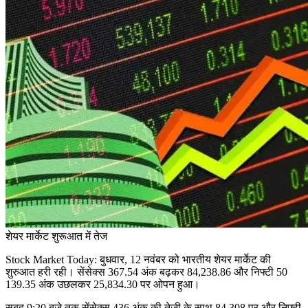
शेयर मार्केट शुरूआत में तेज
Stock Market Today:
बुधवार, 12 नवंबर को भारतीय शेयर मार्केट की
शुरुआत हरी रही। सेंसेक्स 367.54 अंक बढ़कर 84,238.86 और निफ्टी 50
139.35 अंक उछलकर 25,834.30 पर ओपन हुआ।
सुबह 9:20 बजे तक सेंसेक्स 436 अंक की तेजी के साथ 84,308 पर और निफ्टी