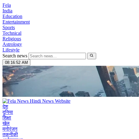
Fela
India
Education
Entertainment
Sports
Technical
Religious
Astrology
Lifestyle
Search news
08:16:53 AM
देश
दुनिया
शिक्षा
खेल
मनोरंजन
तकनीकी