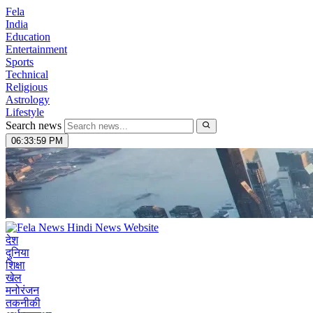
Fela
India
Education
Entertainment
Sports
Technical
Religious
Astrology
Lifestyle
Search news
06:34:00 PM
देश
दुनिया
शिक्षा
खेल
मनोरंजन
तकनीकी