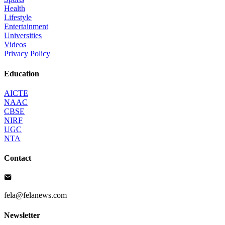
Health
Lifestyle
Entertainment
Universities
Videos
Privacy Policy
Education
AICTE
NAAC
CBSE
NIRF
UGC
NTA
Contact
fela@felanews.com
Newsletter