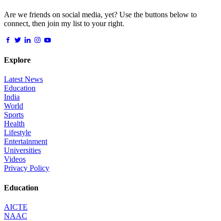
Are we friends on social media, yet? Use the buttons below to
connect, then join my list to your right.
Explore
Latest News
Education
India
World
Sports
Health
Lifestyle
Entertainment
Universities
Videos
Privacy Policy
Education
AICTE
NAAC