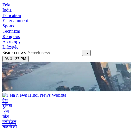
Fela
India
Education
Entertainment
Sports
Technical
Religious
Astrology
Lifestyle
Search news
06:31:38 PM
देश
दुनिया
शिक्षा
खेल
मनोरंजन
तकनीकी