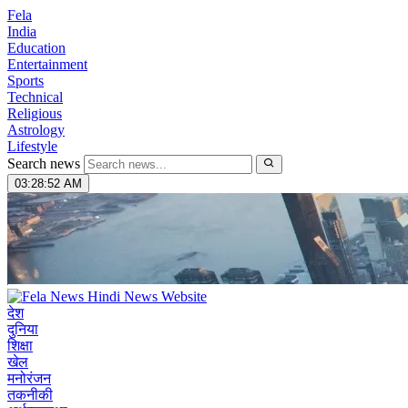
Fela
India
Education
Entertainment
Sports
Technical
Religious
Astrology
Lifestyle
Search news
03:28:53 AM
देश
दुनिया
शिक्षा
खेल
मनोरंजन
तकनीकी