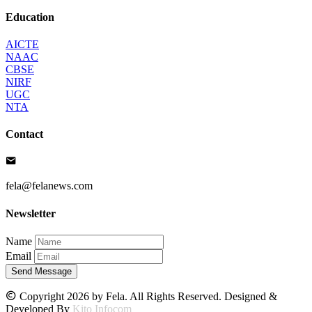
Education
AICTE
NAAC
CBSE
NIRF
UGC
NTA
Contact
fela@felanews.com
Newsletter
Name
Email
Send Message
Copyright 2026 by Fela. All Rights Reserved. Designed &
Developed By
Kito Infocom