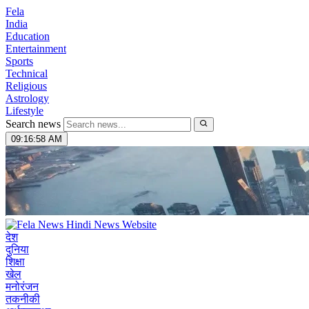
Fela
India
Education
Entertainment
Sports
Technical
Religious
Astrology
Lifestyle
Search news
09:16:59 AM
देश
दुनिया
शिक्षा
खेल
मनोरंजन
तकनीकी