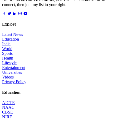
connect, then join my list to your right.
Explore
Latest News
Education
India
World
Sports
Health
Lifestyle
Entertainment
Universities
Videos
Privacy Policy
Education
AICTE
NAAC
CBSE
NIRF