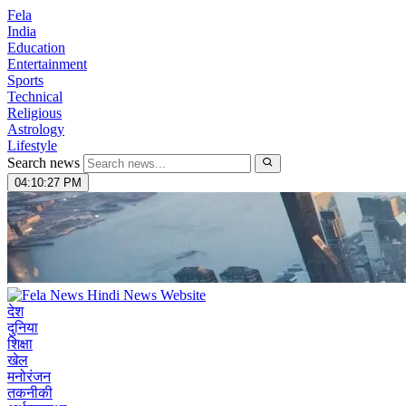
Fela
India
Education
Entertainment
Sports
Technical
Religious
Astrology
Lifestyle
Search news
04:10:28 PM
देश
दुनिया
शिक्षा
खेल
मनोरंजन
तकनीकी