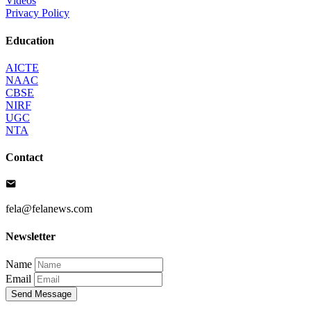
Videos
Privacy Policy
Education
AICTE
NAAC
CBSE
NIRF
UGC
NTA
Contact
fela@felanews.com
Newsletter
Name
Email
Send Message