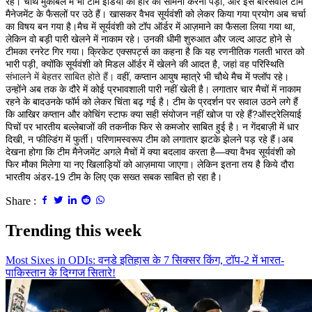
रहे। चौथे मुकाबले में भी टीम इंडिया को हार का सामना करना पड़ा, और इस बार
सवाल टीम
मैनेजमेंट के फैसलों पर उठे हैं। खासकर वैभव सूर्यवंशी को लेकर किया गया प्रयोग अब चर्चा
का विषय बन गया है।
मैच में सूर्यवंशी को टॉप ऑर्डर में आज़माने का फैसला लिया गया था,
लेकिन वो बड़ी पारी खेलने में नाकाम रहे। उनकी धीमी शुरुआत और जल्द आउट होने से
टीम
का रनरेट गिर गया। क्रिकेट एक्सपर्ट्स का कहना है कि यह रणनीतिक गलती भारत को
भारी पड़ी, क्योंकि सूर्यवंशी को मिडल ऑर्डर में खेलने की आदत है, जहां वह परिस्थिति
संभालने में बेहतर साबित होते हैं।
वहीं, कप्तान आयुष म्हात्रे भी चौथे मैच में फ्लॉप रहे।
उन्होंने अब तक के दौरे में कोई प्रभावशाली पारी नहीं खेली है। लगातार चार मैचों में नाकाम
रहने के बाद
उनके फॉर्म को लेकर चिंता बढ़ गई है। टीम के प्रदर्शन पर सवाल उठने लगे हैं
कि आखिर कप्तान और कोचिंग स्टाफ क्या सही संयोजन नहीं खोज पा रहे हैं?
ऑस्ट्रेलियाई
पिचों पर भारतीय बल्लेबाजों की तकनीक फिर से कमजोर साबित हुई है। न गेंदबाज़ी में धार
दिखी, न फील्डिंग में फुर्ती। परिणामस्वरूप टीम को लगातार झटके झेलने पड़ रहे हैं।
अब
देखना होगा कि टीम मैनेजमेंट अगले मैचों में क्या बदलाव करता है—क्या वैभव सूर्यवंशी को
फिर मौका मिलेगा या नए खिलाड़ियों को आज़माया जाएगा। लेकिन इतना तय है कि
ये दौरा
भारतीय अंडर-19 टीम के लिए एक सख्त सबक साबित हो रहा है।
Share :
Trending this week
Most Sixes in ODIs: वनडे इतिहास के 7 सिक्सर किंग, टॉप-2 में भारत-
पाकिस्तान के दिग्गज सितारे!