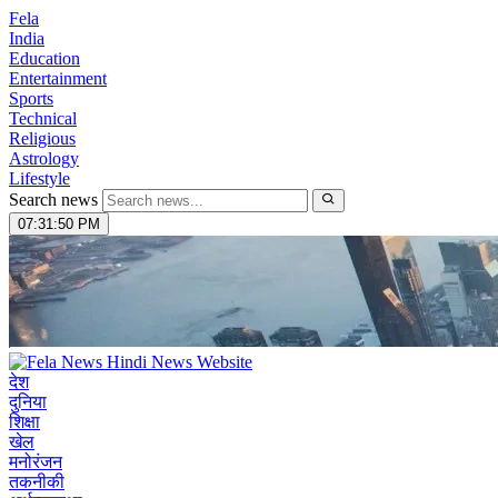
Fela
India
Education
Entertainment
Sports
Technical
Religious
Astrology
Lifestyle
Search news
07:31:51 PM
देश
दुनिया
शिक्षा
खेल
मनोरंजन
तकनीकी